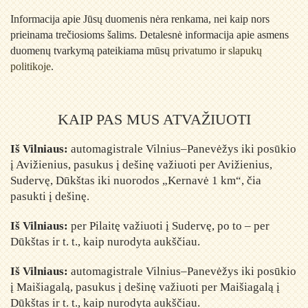
Informacija apie Jūsų duomenis nėra renkama, nei kaip nors
prieinama trečiosioms šalims. Detalesnė informacija apie asmens
duomenų tvarkymą pateikiama mūsų
privatumo ir slapukų
politikoje
.
KAIP PAS MUS ATVAŽIUOTI
Iš Vilniaus:
automagistrale Vilnius–Panevėžys iki posūkio
į Avižienius, pasukus į dešinę važiuoti per Avižienius,
Sudervę, Dūkštas iki nuorodos „Kernavė 1 km“, čia
pasukti į dešinę.
Iš Vilniaus:
per Pilaitę važiuoti į Sudervę, po to – per
Dūkštas ir t. t., kaip nurodyta aukščiau.
Iš Vilniaus:
automagistrale Vilnius–Panevėžys iki posūkio
į Maišiagalą, pasukus į dešinę važiuoti per Maišiagalą į
Dūkštas ir t. t., kaip nurodyta aukščiau.