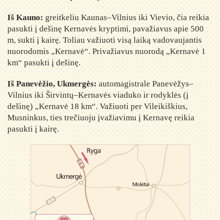
Iš Kauno:
greitkeliu Kaunas–Vilnius iki Vievio, čia reikia
pasukti į dešinę Kernavės kryptimi, pavažiavus apie 500
m, sukti į kairę. Toliau važiuoti visą laiką vadovaujantis
nuorodomis „Kernavė“. Privažiavus nuorodą „Kernavė 1
km“ pasukti į dešinę.
Iš Panevėžio, Ukmergės:
automagistrale Panevėžys–
Vilnius iki Širvintų–Kernavės viaduko ir rodyklės (į
dešinę) „Kernavė 18 km“. Važiuoti per Vileikiškius,
Musninkus, ties trečiuoju įvažiavimu į Kernavę reikia
pasukti į kairę.