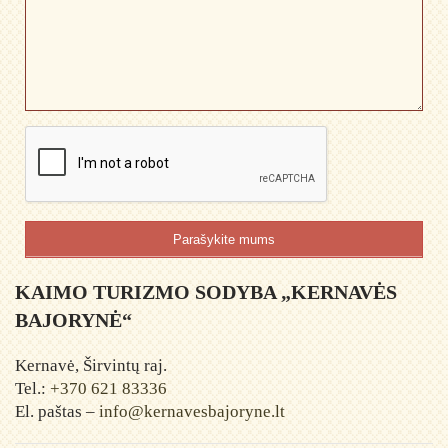
Parašykite mums
KAIMO TURIZMO SODYBA „KERNAVĖS
BAJORYNĖ“
Kernavė, Širvintų raj.
Tel.:
+370 621 83336
El. paštas –
info@kernavesbajoryne.lt