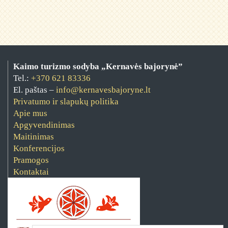
Kaimo turizmo sodyba „Kernavės bajorynė”
Tel.:
+370 621 83336
El. paštas –
info@kernavesbajoryne.lt
Privatumo ir slapukų politika
Apie mus
Apgyvendinimas
Maitinimas
Konferencijos
Pramogos
Kontaktai