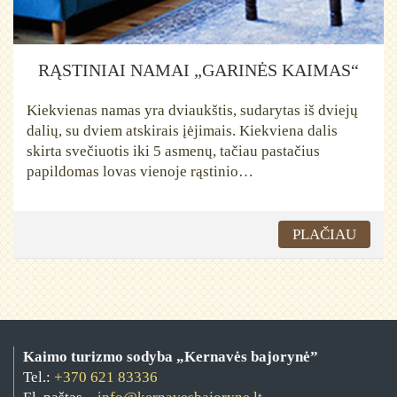
RĄSTINIAI NAMAI „GARINĖS KAIMAS“
Kiekvienas namas yra dviaukštis, sudarytas iš dviejų
dalių, su dviem atskirais įėjimais. Kiekviena dalis
skirta svečiuotis iki 5 asmenų, tačiau pastačius
papildomas lovas vienoje rąstinio…
PLAČIAU
Kaimo turizmo sodyba „Kernavės bajorynė”
Tel.:
+370 621 83336