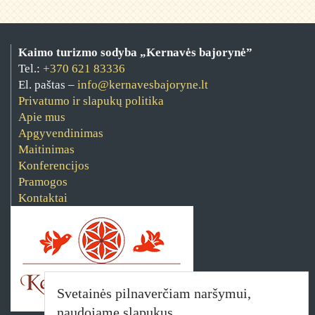
Kaimo turizmo sodyba „Kernavės bajorynė”
Tel.:
+370 621 83336
El. paštas –
info@kernavesbajoryne.lt
Privatumo ir slapukų politika
Apie mus
Apgyvendinimas
Maitinimas
Konferencijos
Pramogos
Kontaktai
Svetainės pilnaverčiam naršymui,
naudojame slapukus.