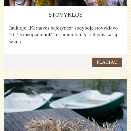
STOVYKLOS
Jaukioje „Kernavės bajorynės“ sodyboje stovyklavo
10–15 metų jaunuolės ir jaunuoliai iš Lietuvos karių
šeimų
PLAČIAU