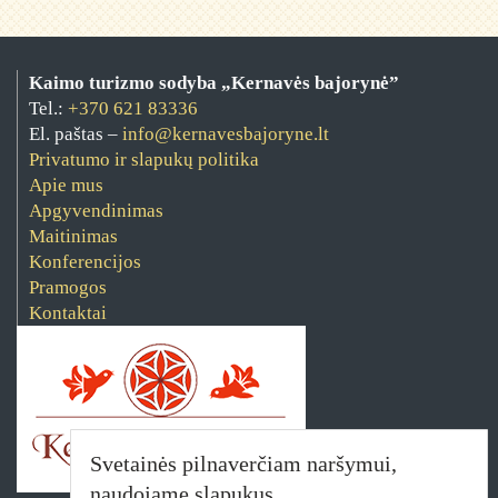
Kaimo turizmo sodyba „Kernavės bajorynė”
Tel.:
+370 621 83336
El. paštas –
info@kernavesbajoryne.lt
Privatumo ir slapukų politika
Apie mus
Apgyvendinimas
Maitinimas
Konferencijos
Pramogos
Kontaktai
Svetainės pilnaverčiam naršymui,
naudojame slapukus.