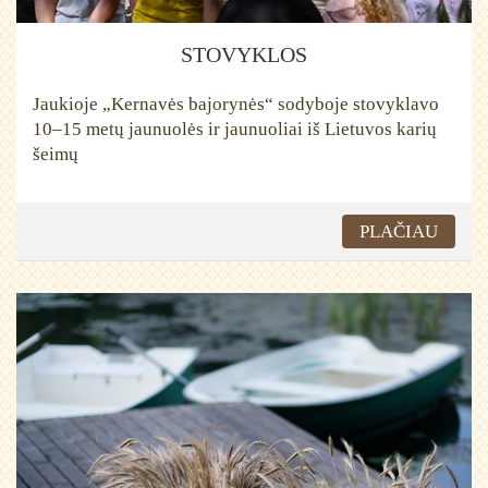
STOVYKLOS
Jaukioje „Kernavės bajorynės“ sodyboje stovyklavo
10–15 metų jaunuolės ir jaunuoliai iš Lietuvos karių
šeimų
PLAČIAU